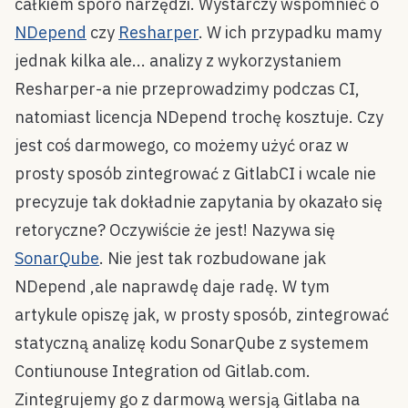
całkiem sporo narzędzi. Wystarczy wspomnieć o
NDepend
czy
Resharper
. W ich przypadku mamy
jednak kilka ale... analizy z wykorzystaniem
Resharper-a nie przeprowadzimy podczas CI,
natomiast licencja NDepend trochę kosztuje. Czy
jest coś darmowego, co możemy użyć oraz w
prosty sposób zintegrować z GitlabCI i wcale nie
precyzuje tak dokładnie zapytania by okazało się
retoryczne? Oczywiście że jest! Nazywa się
SonarQube
. Nie jest tak rozbudowane jak
NDepend ,ale naprawdę daje radę. W tym
artykule opiszę jak, w prosty sposób, zintegrować
statyczną analizę kodu SonarQube z systemem
Contiunouse Integration od Gitlab.com.
Zintegrujemy go z darmową wersją Gitlaba na