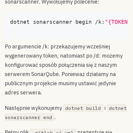
sonarscanner. Wywołujemy polecenie:
dotnet sonarscanner begin /k:
"{TOKEN}
Po argumencie /k: przekazujemy wcześniej
wygenerowany token, natomiast po /d: możemy
konfigurować sposób połączenia się z naszym
serwerem SonarQube. Ponieważ działamy na
publicznym projekcie musimy ustawić jedynie
adres serwera.
Następnie wykonujemy
i
dotnet build
dotnet
.
sonarscanner end
Pełny plik
prezentuje się
.gitlab-ci.yml