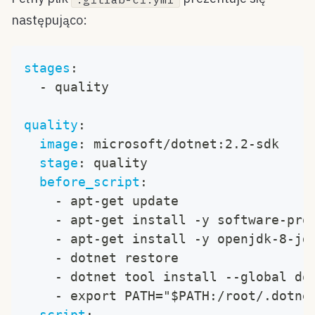
następująco:
stages
:
-
 quality
quality
:
image
:
 microsoft/dotnet
:
2.2
-
sdk
stage
:
 quality
before_script
:
-
 apt
-
get update
-
 apt
-
get install 
-
y software
-
pro
-
 apt
-
get install 
-
y openjdk
-
8
-
jd
-
 dotnet restore
-
 dotnet tool install 
-
-
global do
-
 export PATH="$PATH
:
/root/.dotne
script
: