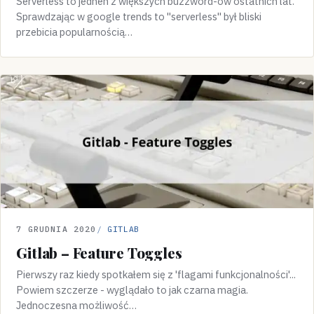
Serverless to jednen z większych buzzword-ów ostatnich lat.
Sprawdzając w google trends to "serverless" był bliski
przebicia popularnością…
7 GRUDNIA 2020
GITLAB
Gitlab – Feature Toggles
Pierwszy raz kiedy spotkałem się z 'flagami funkcjonalności'...
Powiem szczerze - wyglądało to jak czarna magia.
Jednoczesna możliwość…