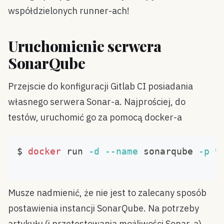
współdzielonych runner-ach!
Uruchomienie serwera
SonarQube
Przejscie do konfiguracji Gitlab CI posiadania
własnego serwera Sonar-a. Najprościej, do
testów, uruchomić go za pomocą docker-a
$ 
docker
 run 
-d
--name
 sonarqube 
-p
9
Musze nadmienić, że nie jest to zalecany sposób
postawienia instancji SonarQube. Na potrzeby
artykułu (i przetestowania możliwości Sonar-a)