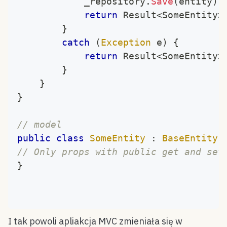
			_repository
.
Save
(
entity
)
;
return
 Result
<
SomeEntity
>
}
catch
(
Exception
 e
)
{
return
 Result
<
SomeEntity
>
}
}
}
// model
public
class
SomeEntity
:
BaseEntity
// Only props with public get and set
}
I tak powoli apliakcja MVC zmieniała się w