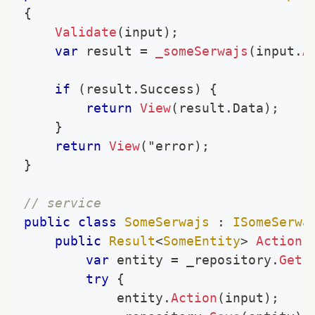
{
Validate
(
input
)
;
var
 result 
=
_someSerwajs
(
input
.
A
if
(
result
.
Success
)
{
return
View
(
result
.
Data
)
;
}
return
View
(
"error
)
;
}
// service
public
class
SomeSerwajs
:
ISomeSerwa
public
Result
<
SomeEntity
>
Action
(
var
 entity 
=
 _repository
.
Get
(
try
{
			entity
.
Action
(
input
)
;