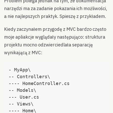
Problem polega jednak na tym, że dokumentacja
narzędzi ma za zadanie pokazania ich możliwości,
a nie najlepszych praktyk. Spieszę z przykładem.
Kiedy zaczynałem przygodę z MVC bardzo często
moje apliakcje wyglądały następująco: struktura
projektu mocno odzwierciedlała separację
wynikającą z MVC:
- MyApp\
-- Controllers\
---- HomeController.cs
-- Models\
--- User.cs
-- Views\
---- Home\