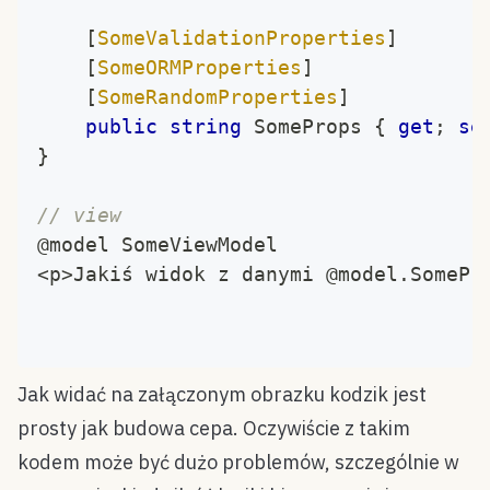
[
SomeValidationProperties
]
[
SomeORMProperties
]
[
SomeRandomProperties
]
public
string
 SomeProps 
{
get
;
se
}
// view
@model SomeViewModel
<
p
>
Jakiś widok z danymi @model
.
SomePr
Jak widać na załączonym obrazku kodzik jest
prosty jak budowa cepa. Oczywiście z takim
kodem może być dużo problemów, szczególnie w