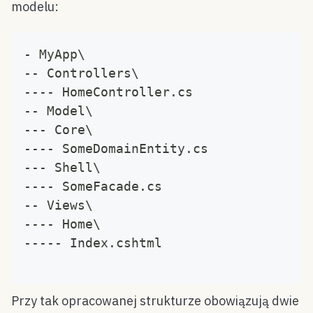
modelu:
- MyApp\
-- Controllers\
---- HomeController.cs
-- Model\
--- Core\
---- SomeDomainEntity.cs
--- Shell\
---- SomeFacade.cs
-- Views\
---- Home\
----- Index.cshtml
Przy tak opracowanej strukturze obowiązują dwie