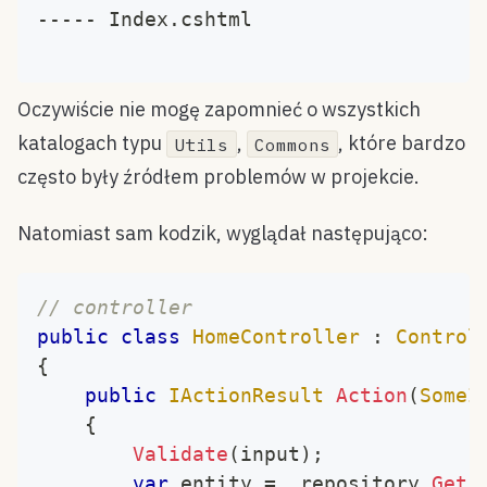
----- Index.cshtml
Oczywiście nie mogę zapomnieć o wszystkich
katalogach typu
,
, które bardzo
Utils
Commons
często były źródłem problemów w projekcie.
Natomiast sam kodzik, wyglądał następująco:
// controller
public
class
HomeController
:
Control
{
public
IActionResult
Action
(
SomeI
{
Validate
(
input
)
;
var
 entity 
=
 _repository
.
Get
(