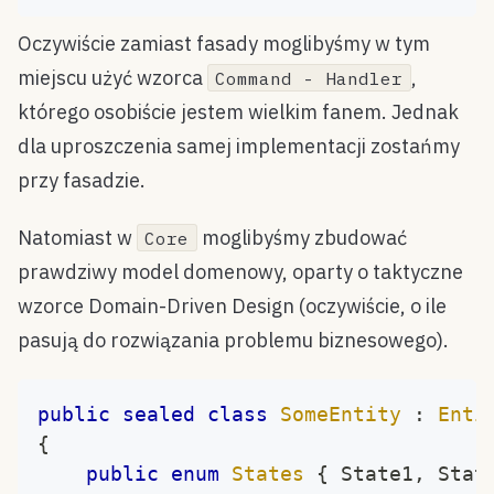
Oczywiście zamiast fasady moglibyśmy w tym
miejscu użyć wzorca
,
Command - Handler
którego osobiście jestem wielkim fanem. Jednak
dla uproszczenia samej implementacji zostańmy
przy fasadzie.
Natomiast w
moglibyśmy zbudować
Core
prawdziwy model domenowy, oparty o taktyczne
wzorce Domain-Driven Design (oczywiście, o ile
pasują do rozwiązania problemu biznesowego).
public
sealed
class
SomeEntity
:
Enti
{
public
enum
States
{
 State1
,
 Stat