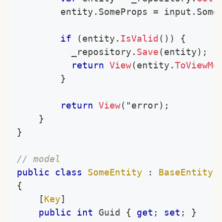
		entity
.
SomeProps 
=
 input
.
Some
if
(
entity
.
IsValid
(
)
)
{
		  _repository
.
Save
(
entity
)
;
return
View
(
entity
.
ToViewMo
}
return
View
(
"error
)
;
}
}
// model
public
class
SomeEntity
:
BaseEntity
{
[
Key
]
public
int
 Guid 
{
get
;
set
;
}