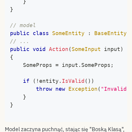
}
}
// model
public
class
SomeEntity
:
BaseEntity
// ...
public
void
Action
(
SomeInput
 input
)
{
	SomeProps 
=
 input
.
SomeProps
;
if
(
!
entity
.
IsValid
(
)
)
throw
new
Exception
(
"Invalid 
}
}
Model zaczyna puchnąć, stając się "Boską Klasą",