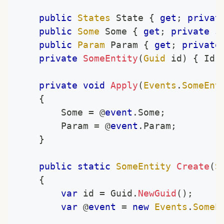
public
States
 State 
{
get
;
privat
public
Some
 Some 
{
get
;
private
s
public
Param
 Param 
{
get
;
private
private
SomeEntity
(
Guid
 id
)
{
 Id 
private
void
Apply
(
Events
.
SomeEnt
{
		Some 
=
 @
event
.
Some
;
		Param 
=
 @
event
.
Param
;
}
public
static
SomeEntity
Create
(
S
{
var
 id 
=
 Guid
.
NewGuid
(
)
;
var
 @
event
=
new
Events
.
SomeE