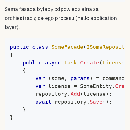
Sama fasada byłaby odpowiedzialna za
orchiestrację całego procesu (hello application
layer).
public
class
SomeFacade
(
ISomeReposito
{
public
async
Task
Create
(
LicenseC
{
var
(
some
,
params
)
=
 command
;
var
 license 
=
 SomeEntity
.
Crea
		repository
.
Add
(
license
)
;
await
 repository
.
Save
(
)
;
}
}