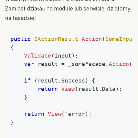
Zamiast działać na module lub serwisie, działamy
na fasadzie:
public
IActionResult
Action
(
SomeInput
{
Validate
(
input
)
;
var
 result 
=
 _someFacade
.
Action
(
C
if
(
result
.
Success
)
{
return
View
(
result
.
Data
)
;
}
return
View
(
"error
)
;
}