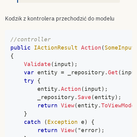
Kodzik z kontrolera przechodzić do modelu
//controller
public
IActionResult
Action
(
SomeInput
{
Validate
(
input
)
;
var
 entity 
=
 _repository
.
Get
(
inpu
try
{
		entity
.
Action
(
input
)
;
		_repository
.
Save
(
entity
)
;
return
View
(
entity
.
ToViewMode
}
catch
(
Exception
 e
)
{
return
View
(
"error
)
;