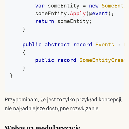
var
 someEntity 
=
new
SomeEnti
		someEntity
.
Apply
(
@
event
)
;
return
 someEntity
;
}
public
abstract
record
Events
:
D
{
public
record
SomeEntityCreat
}
}
Przypominam, że jest to tylko przykład koncepcji,
nie najładniejsze dostępne rozwiązanie.
Wpływ na modularyzację